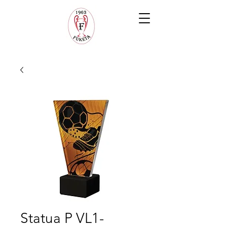
Statua P VL1-