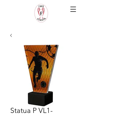
Statua P VL1-