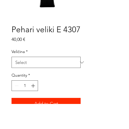
Pehari veliki E 4307
Price
40,00 €
Veličina
*
Quantity
*
Add to Cart
VISINA:
24-4307-0 / 48,5 cm