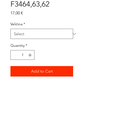
F3464,63,62
Price
17,00 €
Veličina
*
Quantity
*
Add to Cart
VISINA:
F3464 - 38 cm
F3463 - 35 cm
F3462 - 29 cm