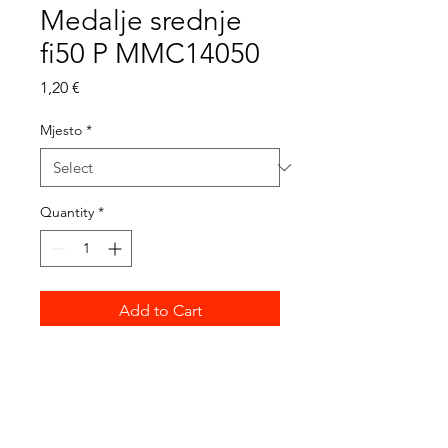
Medalje srednje
fi50 P MMC14050
Price
1,20 €
Mjesto
*
Quantity
*
Add to Cart
fi=50mm
cijena medalje - bez trakice 
,oznake sporta i teksta na 
poleđini