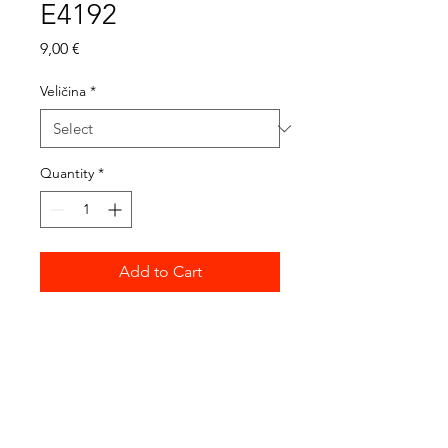
E4192
Price
9,00 €
Veličina
*
Quantity
*
Add to Cart
VISINA:
4192-0 / 39 cm
4192-1 / 36 cm
4192-2 / 34 cm